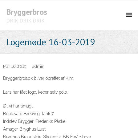
Bryggerbros
DRIK DRIK DRIK
Regler
Logemøde 16-03-2019
Øl Liste
Mar 16, 2019
admin
Bryggerbros.dk bliver oprettet af Kim.
Lars har fået logo, køber selv polo.
Øl vi har smagt:
Boulevard Brewing Tank 7
Indslev Bryggeri Frederiks Påske
Amager Bryghus Lust
Bryghus Braunstein Økologisk BB Forårsbryg